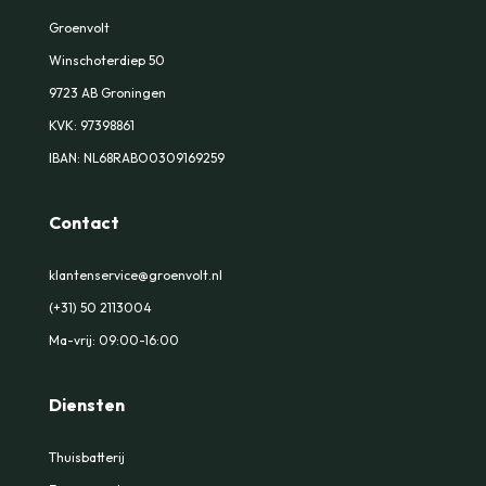
Groenvolt
Winschoterdiep 50
9723 AB Groningen
KVK:
97398861
IBAN: NL68RABO0309169259
Contact
klantenservice@groenvolt.nl
(+31) 50 2113004
Ma-vrij: 09:00-16:00
Diensten
Thuisbatterij