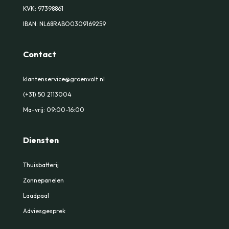
KVK:
97398861
IBAN: NL68RABO0309169259
Contact
klantenservice@groenvolt.nl
(+31) 50 2113004
Ma-vrij: 09:00-16:00
Diensten
Thuisbatterij
Zonnepanelen
Laadpaal
Adviesgesprek