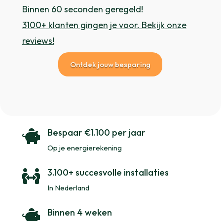
Binnen 60 seconden geregeld!
3100+ klanten gingen je voor. Bekijk onze
reviews!
Ontdek jouw besparing
Bespaar €1.100 per jaar

Op je energierekening
3.100+ succesvolle installaties

In Nederland
Binnen 4 weken
