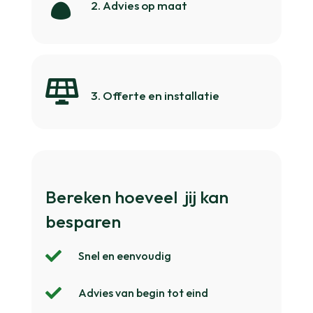

2. Advies op maat

3. Offerte en installatie
Bereken hoeveel
jij kan
besparen

Snel en eenvoudig

Advies van begin tot eind