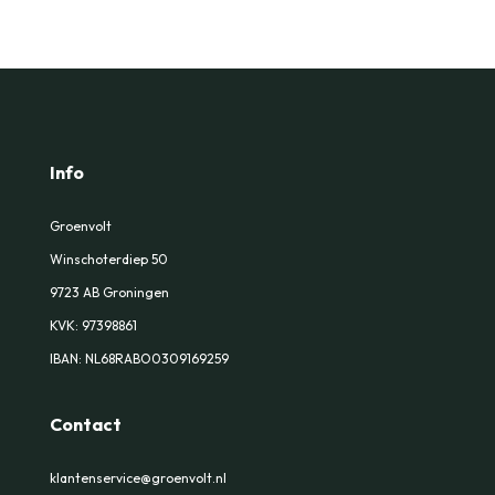
Info
Groenvolt
Winschoterdiep 50
9723 AB Groningen
KVK:
97398861
IBAN: NL68RABO0309169259
Contact
klantenservice@groenvolt.nl