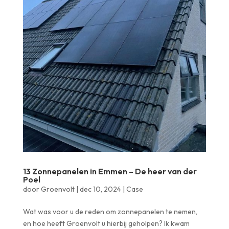
13 Zonnepanelen in Emmen – De heer van der
Poel
door
Groenvolt
|
dec 10, 2024
|
Case
Wat was voor u de reden om zonnepanelen te nemen,
en hoe heeft Groenvolt u hierbij geholpen? Ik kwam