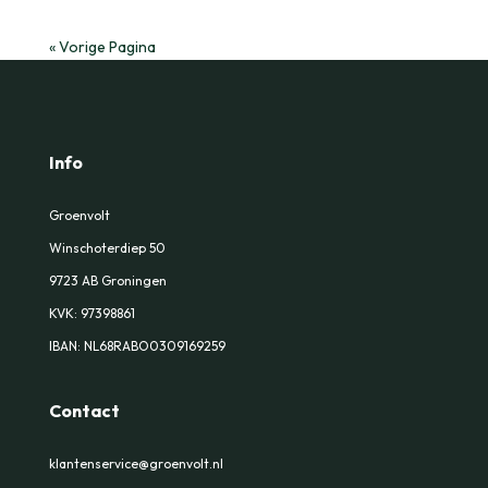
« Vorige Pagina
Info
Groenvolt
Winschoterdiep 50
9723 AB Groningen
KVK:
97398861
IBAN: NL68RABO0309169259
Contact
klantenservice@groenvolt.nl