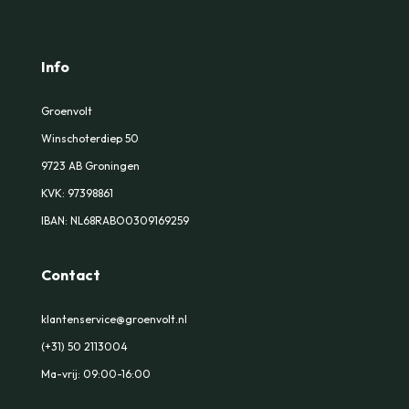
Info
Groenvolt
Winschoterdiep 50
9723 AB Groningen
KVK:
97398861
IBAN: NL68RABO0309169259
Contact
klantenservice@groenvolt.nl
(+31) 50 2113004
Ma-vrij: 09:00-16:00