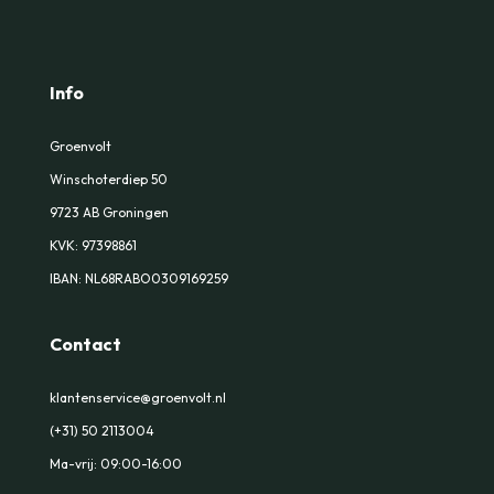
Info
Groenvolt
Winschoterdiep 50
9723 AB Groningen
KVK:
97398861
IBAN: NL68RABO0309169259
Contact
klantenservice@groenvolt.nl
(+31) 50 2113004
Ma-vrij: 09:00-16:00