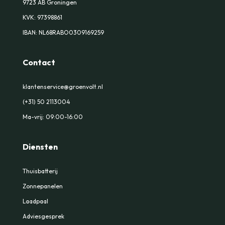
9723 AB Groningen
KVK:
97398861
IBAN: NL68RABO0309169259
Contact
klantenservice@groenvolt.nl
(+31) 50 2113004
Ma-vrij: 09:00-16:00
Diensten
Thuisbatterij
Zonnepanelen
Laadpaal
Adviesgesprek