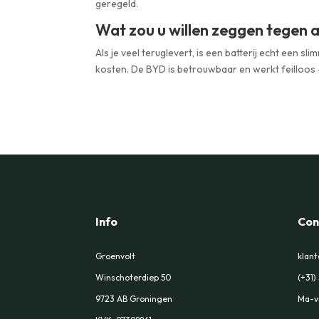
geregeld.
Wat zou u willen zeggen tegen a
Als je veel teruglevert, is een batterij echt een 
kosten. De BYD is betrouwbaar en werkt feilloos 
Info
Con
Groenvolt
klant
Winschoterdiep 50
(+31)
9723 AB Groningen
Ma-vr