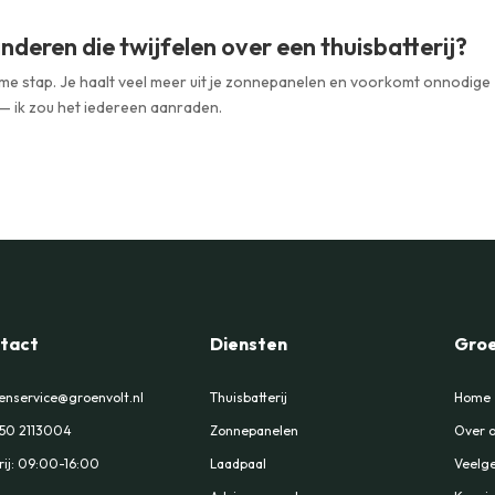
nderen die twijfelen over een thuisbatterij?
slimme stap. Je haalt veel meer uit je zonnepanelen en voorkomt onnodige
— ik zou het iedereen aanraden.
tact
Diensten
Groe
enservice@groenvolt.nl
Thuisbatterij
Home
 50 2113004
Zonnepanelen
Over 
ij: 09:00-16:00
Laadpaal
Veelge