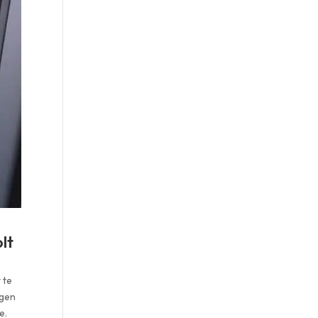
lt
 te
igen
e.