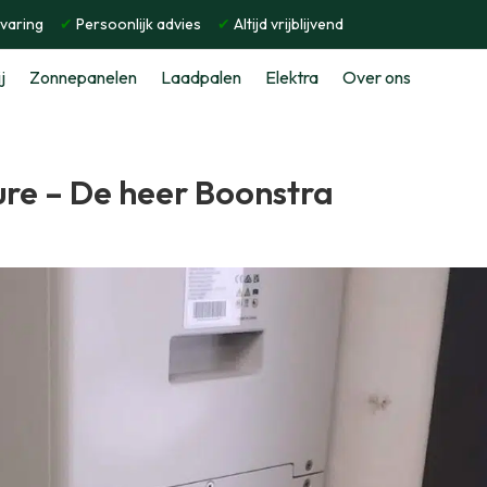
rvaring
✔
Persoonlijk advies
✔
Altijd vrijblijvend
j
Zonnepanelen
Laadpalen
Elektra
Over ons
oure – De heer Boonstra