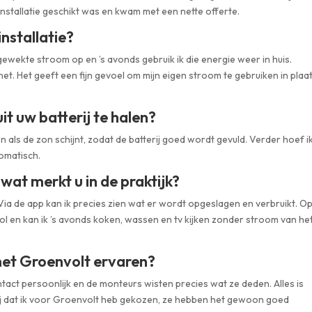
nstallatie geschikt was en kwam met een nette offerte.
installatie?
gewekte stroom op en ’s avonds gebruik ik die energie weer in huis.
et. Het geeft een fijn gevoel om mijn eigen stroom te gebruiken in plaa
t uw batterij te halen?
 als de zon schijnt, zodat de batterij goed wordt gevuld. Verder hoef i
tomatisch.
 wat merkt u in de praktijk?
 Via de app kan ik precies zien wat er wordt opgeslagen en verbruikt. O
vol en kan ik ’s avonds koken, wassen en tv kijken zonder stroom van he
et Groenvolt ervaren?
tact persoonlijk en de monteurs wisten precies wat ze deden. Alles is
lij dat ik voor Groenvolt heb gekozen, ze hebben het gewoon goed