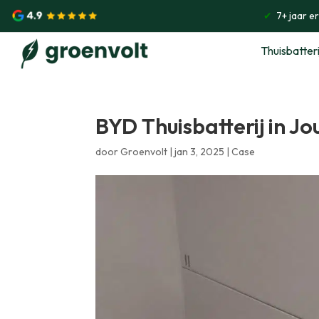
✔
7+ jaar e
Thuisbatteri
BYD Thuisbatterij in J
door
Groenvolt
|
jan 3, 2025
|
Case