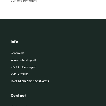
ben erg tevreden.
Info
Groenvolt
Winschoterdiep 50
9723 AB Groningen
KVK:
97398861
IBAN: NL68RABO0309169259
Contact