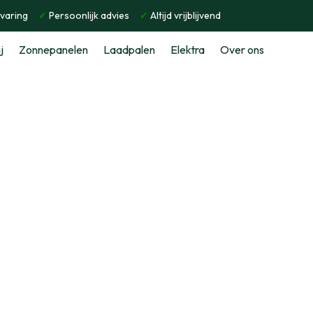
rvaring
✔
Persoonlijk advies
✔
Altijd vrijblijvend
j
Zonnepanelen
Laadpalen
Elektra
Over ons