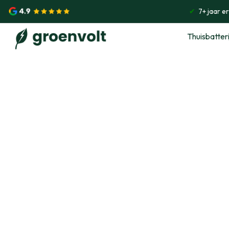
✔
7+ jaar e
Thuisbatteri