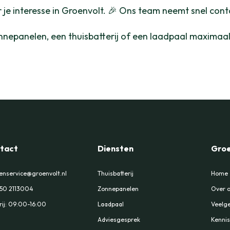
je interesse in Groenvolt. 🎉 Ons team neemt snel cont
nnepanelen, een thuisbatterij of een laadpaal maximaa
tact
Diensten
Groe
enservice@groenvolt.nl
Thuisbatterij
Home
 50 2113004
Zonnepanelen
Over 
ij: 09:00-16:00
Laadpaal
Veelge
Adviesgesprek
Kenni