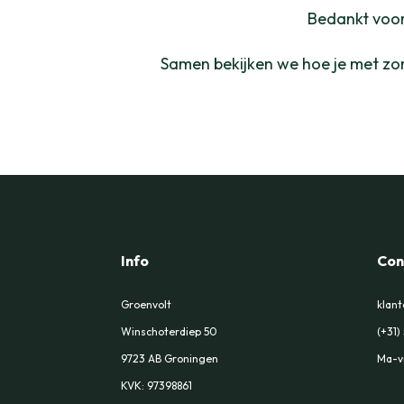
Bedankt voor 
Samen bekijken we hoe je met zo
Info
Con
Groenvolt
klant
Winschoterdiep 50
(+31)
9723 AB Groningen
Ma-vr
KVK:
97398861