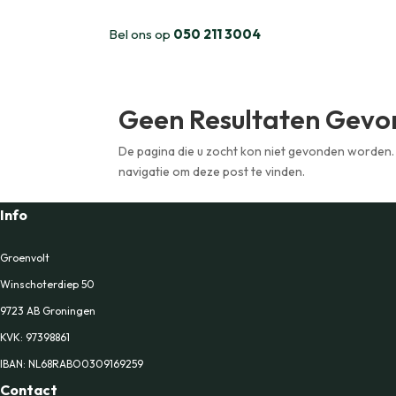
Bel ons op
050 211 3004
Geen Resultaten Gev
De pagina die u zocht kon niet gevonden worden.
navigatie om deze post te vinden.
Info
Groenvolt
Winschoterdiep 50
9723 AB Groningen
KVK:
97398861
IBAN: NL68RABO0309169259
Contact