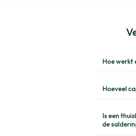
Ve
Hoe werkt e
Hoeveel cap
Is een thui
de salderi