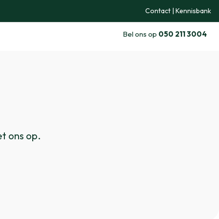
Contact
|
Kennisbank
Bel ons op
050 211 3004
t ons op.