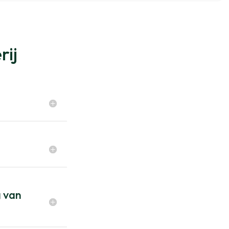
rij
g van