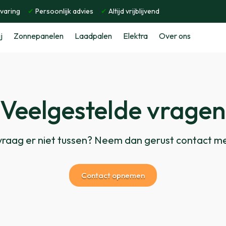
rvaring
✔
Persoonlijk advies
✔
Altijd vrijblijvend
j
Zonnepanelen
Laadpalen
Elektra
Over ons
Veelgestelde vragen
 vraag er niet tussen? Neem dan gerust contact me
Contact opnemen